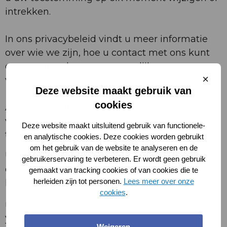
intrekken.
In ons privacybeleid vindt u meer informatie
over wie we zijn, hoe u contact met ons kunt
opnemen en hoe we persoonlijke gegevens
Sluit
verwerken.
cooki
Deze website maakt gebruik van
cookies
Als u vragen heeft over uw toestemming,
vermeld dan het ID en de datum van de
Deze website maakt uitsluitend gebruik van functionele-
toestemming alstublieft.
en analytische cookies. Deze cookies worden gebruikt
om het gebruik van de website te analyseren en de
Uw toestemming geldt voor de volgende
gebruikerservaring te verbeteren. Er wordt geen gebruik
domeinen: www.gelijkekansens-
gemaakt van tracking cookies of van cookies die te
herleiden zijn tot personen.
Lees meer over onze
hertogenbosch.nl
cookies
.
Uw huidige stand: Weigeren.
Verander uw toestemming
Weigeren