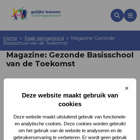
Zoeken
Me
Home
Raak geïnspireerd
Magazine: Gezonde
Basisschool van de Toekomst
Magazine: Gezonde Basisschool
van de Toekomst
Sluit
LEZEN
cooki
Deze website maakt gebruik van
cookies
Gepubliceerd op 03-05-2020
Deze website maakt uitsluitend gebruik van functionele-
en analytische cookies. Deze cookies worden gebruikt
Kinderen helpen om hun talenten optimaal
om het gebruik van de website te analyseren en de
te ontwikkelingen moet vanuit verschillende
gebruikerservaring te verbeteren. Er wordt geen gebruik