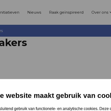
Initiatieven
Nieuws
Raak geïnspireerd
Over ons
rs
akers
e website maakt gebruik van coo
hrijver Abdelkader Benali, toen hij van Hans
luitend gebruik van functionele- en analytische cookies. Deze