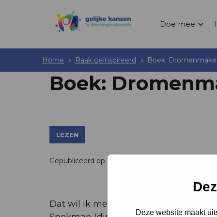
Doe mee
Home
Raak geïnspireerd
Boek: Dromenmake
Boek: Dromenm
LEZEN
Gepubliceerd op 24-09-2024
Dez
Dat wil ik met eigen ogen zien’, zei sc
Deze website maakt uits