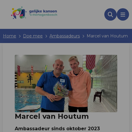
Zoeken
Me
Home
Doe mee
Ambassadeurs
Marcel van Houtum
Marcel van Houtum
Ambassadeur sinds oktober 2023