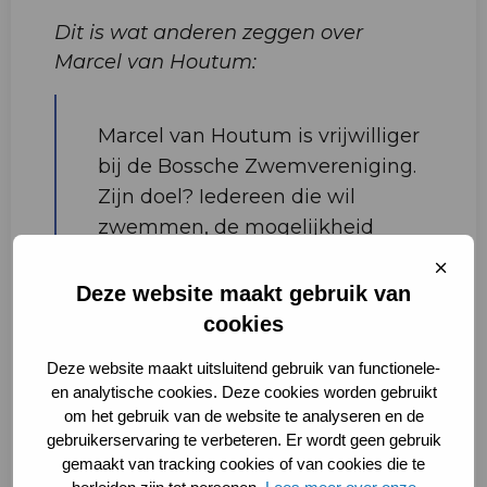
Dit is wat anderen zeggen over
Marcel van Houtum:
Marcel van Houtum is vrijwilliger
bij de Bossche Zwemvereniging.
Zijn doel? Iedereen die wil
zwemmen, de mogelijkheid
geven om dat te doen. “Het gaat
Sluit
cooki
niet om presteren, maar om
Deze website maakt gebruik van
bewegen en nieuwe dingen
cookies
leren.”
Deze website maakt uitsluitend gebruik van functionele-
en analytische cookies. Deze cookies worden gebruikt
“Een aantal jaar terug begonnen
om het gebruik van de website te analyseren en de
we met het aanbieden van
gebruikerservaring te verbeteren. Er wordt geen gebruik
zwemles voor kinderen die niet
gemaakt van tracking cookies of van cookies die te