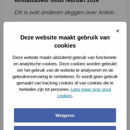
Ambassadeur sinds februari 2026
Dit is wat anderen zeggen over Ankie:
Sluit
Ankie ziet kansen, benut ze en
cooki
Deze website maakt gebruik van
handelt met overtuiging om voor
cookies
ieder kind gelijke kansen te
realiseren.
Deze website maakt uitsluitend gebruik van functionele-
en analytische cookies. Deze cookies worden gebruikt
Vanuit haar rol als bestuurder van
om het gebruik van de website te analyseren en de
gebruikerservaring te verbeteren. Er wordt geen gebruik
ATO in ’s-Hertogenbosch is Ankie
gemaakt van tracking cookies of van cookies die te
nauw betrokken bij het thema
herleiden zijn tot personen.
Lees meer over onze
gelijke kansen. Zij zet zich actief
cookies
.
in voor het ontwikkelen en
ondersteunen van initiatieven die
Weigeren
gezinnen in staat stellen deel te
nemen aan cultuur, sport en