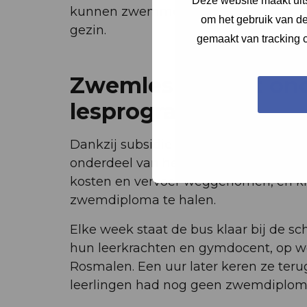
Deze website maakt uits
kunnen zwemmen, ongeacht de thuissi
om het gebruik van de
gezin.
gemaakt van tracking c
Zwemles als vast on
lesprogramma
Dankzij subsidie vanuit TOP-tijd wer
onderdeel van het bewegingsonderwijs
kosten en vervoer weggenomen, en kr
zwemdiploma te halen.
Elke week staat de bus klaar bij de sc
hun leerkrachten en gymdocent, op w
Rosmalen. Een uur later keren ze teru
leerlingen had nog geen zwemdiploma