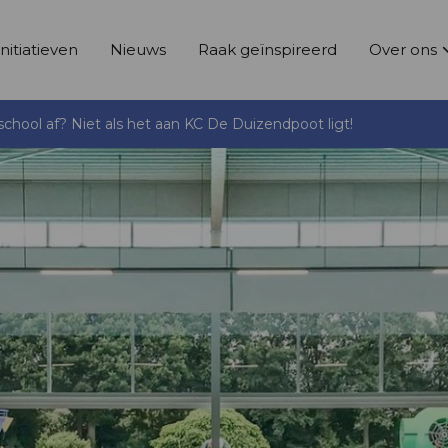
Initiatieven
Nieuws
Raak geïnspireerd
Over ons
hool af? Niet als het aan KC De Duizendpoot ligt!