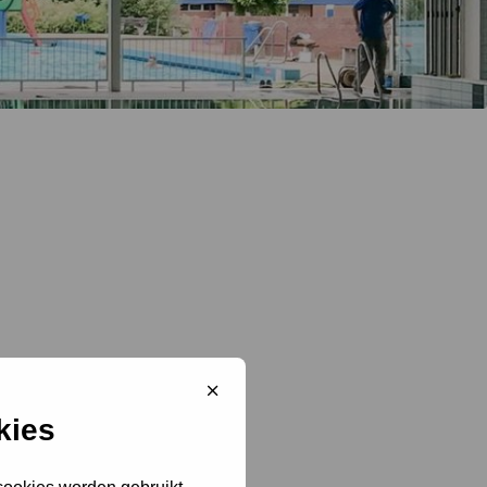
Sluit
cookiebanner
kies