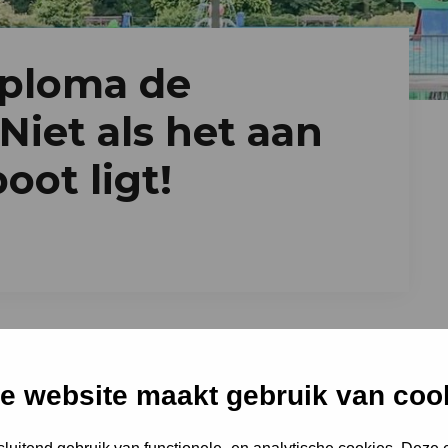
ploma de
Niet als het aan
ot ligt!
rlaten de basisschool zonder
% van de kinderen tussen de 6 en 16 jaar,
e website maakt gebruik van coo
De Duizendpoot zagen ze deze
actie te komen. Want elk kind moet veilig