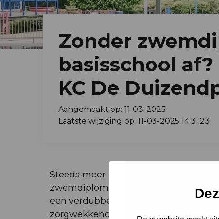
Zonder zwemdi
basisschool af? 
KC De Duizendpo
Aangemaakt op: 11-03-2025
Laatste wijziging op: 11-03-2025 14:31:23
Steeds meer kinderen in Nederland ve
zwemdiploma. Landelijk gaat het om 13
Dez
een verdubbeling sinds 2018. Op KC 
zorgwekkende trend en besloten ze in 