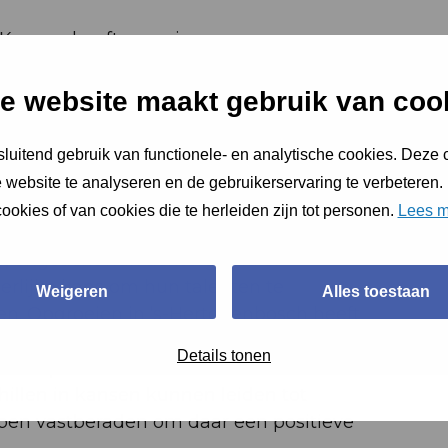
 Kansen heeft een nieuwe
aag voor aan de hand van drie vragen:
e website maakt gebruik van coo
e vraag: Waarom vind je
luitend gebruik van functionele- en analytische cookies. Deze
ke Kansen belangrijk?
 website te analyseren en de gebruikerservaring te verbeteren.
ookies of van cookies die te herleiden zijn tot personen.
Lees m
sis van een rechtvaardige samenleving. Ik
re, ongeacht hun achtergrond of
erlijke kans om hun talenten te
Weigeren
Alles toestaan
n. Opgroeien in ‘s-Hertogenbosch heeft
t iedereen toegang heeft tot dezelfde
Details tonen
 als op de arbeidsmarkt. Het raakt me
hillen in kansen kunnen leiden tot
 ben vastberaden om daar een positieve