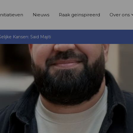
Initiatieven
Nieuws
Raak geïnspireerd
Over ons
jke Kansen: Said Majiti