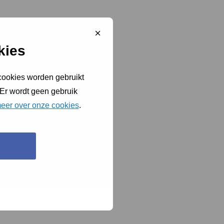
Sluit
cookiebanner
kies
 cookies worden gebruikt
 Er wordt geen gebruik
eer over onze cookies
.