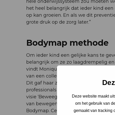
hele onderwijssysteem zou moeten wor
het heel belangrijk dat ieder kind een
op kan groeien. En als we dit prevent
grote druk op de zorg later.”
Bodymap methode
Om ieder kind een gelijke kans te gev
belangrijk om ze zo laagdrempelig en
vindt Monique. In de buurt, gratis e
van een collega hoorde over de metho
Dez
Dit gaf haar zoveel inzichten en prakt
professionals in de gemeente ’s-Hert
visie ‘BeweegBelang voor elk kind’ ze
Deze website maakt uits
van bewegen voor het jonge kind, en
om het gebruik van de
Bodymap. Centraal in het hele project
gemaakt van tracking c