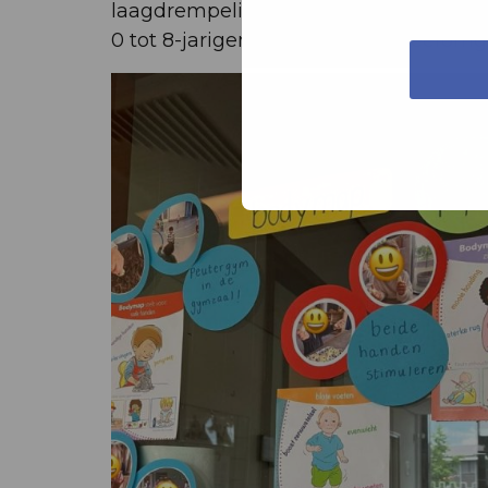
laagdrempelig bewegen, gekoppeld aan 
0 tot 8-jarigen én hun directe leefomg