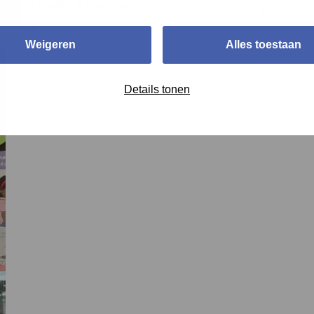
de leeftijd van het kind. De focus ligt op
eving.”
Weigeren
Alles toestaan
Details tonen