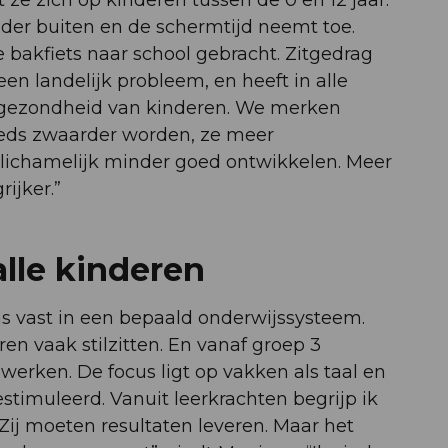
 ze zich op kinderen tussen de 0 en 12 jaar.
der buiten en de schermtijd neemt toe.
 bakfiets naar school gebracht. Zitgedrag
een landelijk probleem, en heeft in alle
 gezondheid van kinderen. We merken
eeds zwaarder worden, ze meer
lichamelijk minder goed ontwikkelen. Meer
ijker.”
alle kinderen
as vast in een bepaald onderwijssysteem.
n vaak stilzitten. En vanaf groep 3
erken. De focus ligt op vakken als taal en
timuleerd. Vanuit leerkrachten begrijp ik
 Zij moeten resultaten leveren. Maar het