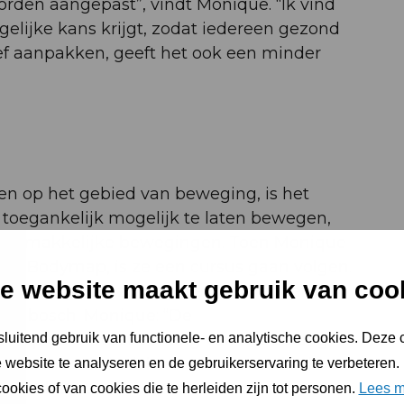
den aangepast”, vindt Monique. “Ik vind
 gelijke kans krijgt, zodat iedereen gezond
ief aanpakken, geeft het ook een minder
en op het gebied van beweging, is het
 toegankelijk mogelijk te laten bewegen,
n met makkelijke bewegingen. Toen Monique
de Bodymap, is ze een cursus gaan volgen.
e website maakt gebruik van coo
ische tools, die ze ook over wil brengen aan
ogenbosch. Monique: “De
t in op de bewustwording van het belang
luitend gebruik van functionele- en analytische cookies. Deze
 gebruiken de inzichten van de methode
 website te analyseren en de gebruikerservaring te verbeteren.
 staat het stimuleren van meer en
ookies of van cookies die te herleiden zijn tot personen.
Lees m