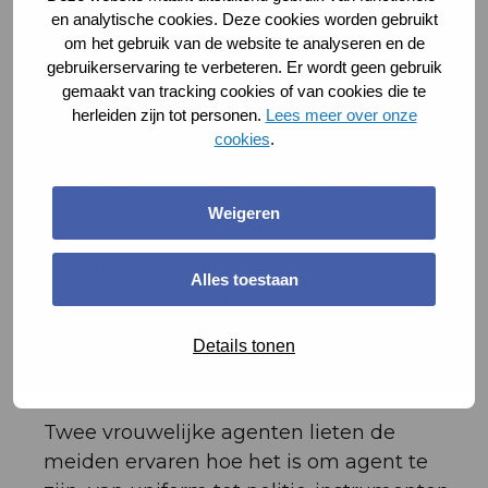
en analytische cookies. Deze cookies worden gebruikt
Verschillende rolmodellen
om het gebruik van de website te analyseren en de
gebruikerservaring te verbeteren. Er wordt geen gebruik
De meiden maakte kennis met vrouwen uit
gemaakt van tracking cookies of van cookies die te
allerlei beroepsgroepen. Van topsporters en
herleiden zijn tot personen.
Lees meer over onze
hulpverleners tot creatieve ondernemers en
cookies
.
wetenschappers – elke rolmodel liet zien dat
alles mogelijk is, ongeacht waar je vandaan
Weigeren
komt.
Maartje Krekelaar en Marieke Dijkstra
Alles toestaan
gaven een kijkje in de wereld van
professioneel hockey, met aandacht voor
Details tonen
teamwork en het bereiken van sportieve
doelen.
Twee vrouwelijke agenten lieten de
meiden ervaren hoe het is om agent te