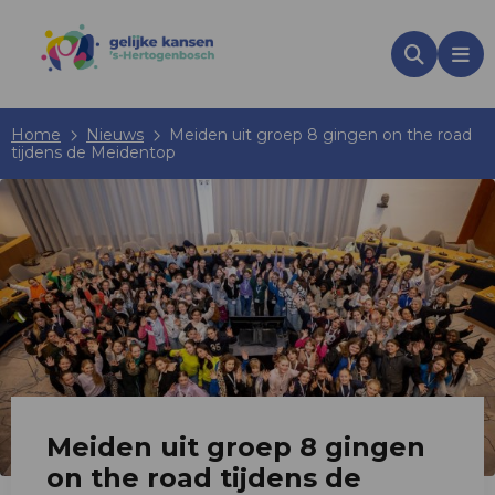
Zoeken
Me
Home
Nieuws
Meiden uit groep 8 gingen on the road
tijdens de Meidentop
Meiden uit groep 8 gingen
on the road tijdens de