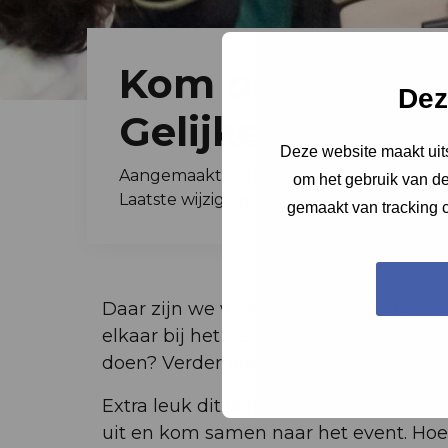
Kom op 26 febru
Dez
Gelijke Kansen 
Deze website maakt uits
Aangemaakt op: 05-12-2024
om het gebruik van de
Laatste wijziging op: 17-01-2025 13:32:38
gemaakt van tracking c
Daar zijn we weer! Houd woensdag 26 
elkaar bij het Gelijke Kansen Event i
doen? Verder bouwen aan kansengelij
Extra leuk dit jaar: neem een plus-ee
uit en kom samen naar het event. Hoe