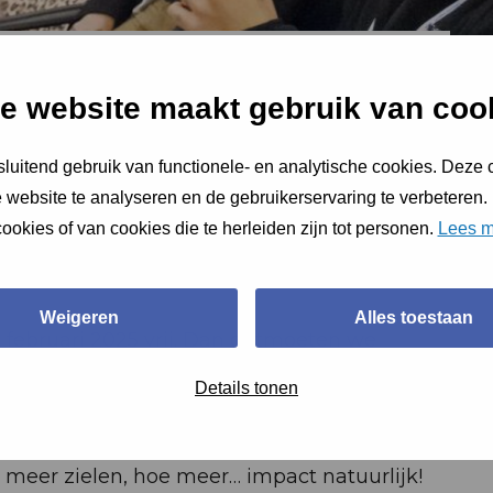
ari naar het
e website maakt gebruik van coo
Event!
luitend gebruik van functionele- en analytische cookies. Deze
 website te analyseren en de gebruikerservaring te verbeteren.
ookies of van cookies die te herleiden zijn tot personen.
Lees m
Weigeren
Alles toestaan
februari 2025 vrij. Dan ontmoeten we
n het Koning Willem I College. Wat gaan we
Details tonen
kheid in ’s-Hertogenbosch.
n mee. Nodig een Bossche collega of kennis
 meer zielen, hoe meer… impact natuurlijk!