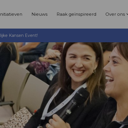
Initiatieven
Nieuws
Raak geïnspireerd
Over ons
lijke Kansen Event!