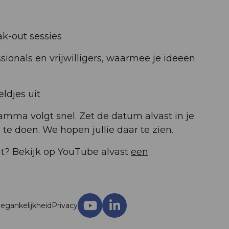
ak-out sessies
ionals en vrijwilligers, waarmee je ideeën
djes uit
amma volgt snel. Zet de datum alvast in je
te doen. We hopen jullie daar te zien.
t? Bekijk op YouTube alvast
een
egankelijkheid
Privacy
Ga
Ga
naar
naar