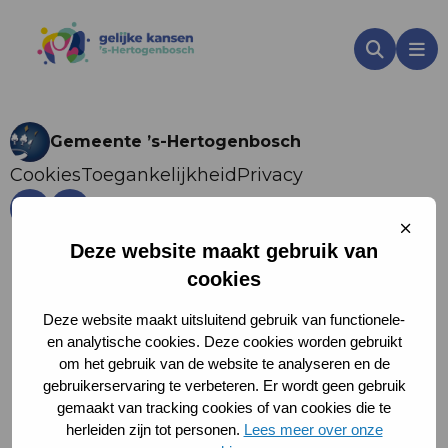
Zoeken
Me
Gemeente ’s-Hertogenbosch
Cookies
Toegankelijkheid
Privacy
Ga
Ga
Sluit
naar
naar
cooki
Deze website maakt gebruik van
YouTube
LinkedIn
cookies
Deze website maakt uitsluitend gebruik van functionele-
en analytische cookies. Deze cookies worden gebruikt
om het gebruik van de website te analyseren en de
gebruikerservaring te verbeteren. Er wordt geen gebruik
gemaakt van tracking cookies of van cookies die te
herleiden zijn tot personen.
Lees meer over onze