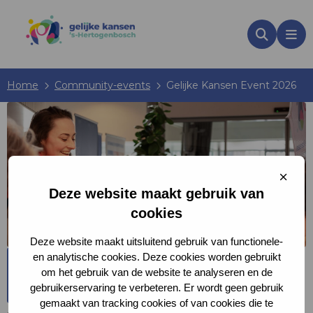
Zoeken
Me
Home
Community-events
Gelijke Kansen Event 2026
Sluit
cooki
Deze website maakt gebruik van
cookies
Deze website maakt uitsluitend gebruik van functionele-
13:30 - 17:30
en analytische cookies. Deze cookies worden gebruikt
11
Gelijke Kansen Event 2026
om het gebruik van de website te analyseren en de
feb
gebruikerservaring te verbeteren. Er wordt geen gebruik
gemaakt van tracking cookies of van cookies die te
Aangemaakt op: 18-02-2025